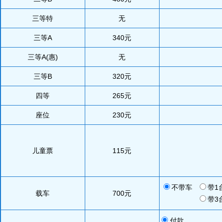
三等特
无
三等A
340元
三等A(惠)
无
三等B
320元
四等
265元
座位
230元
儿童票
115元
不带车
带1
载车
700
元
带3
付款